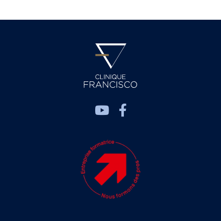
Clinique
Francisco
–
Dr.Med.
Laura
FRANCISCO,
Suivez-
Gynécologue
nous
FMH